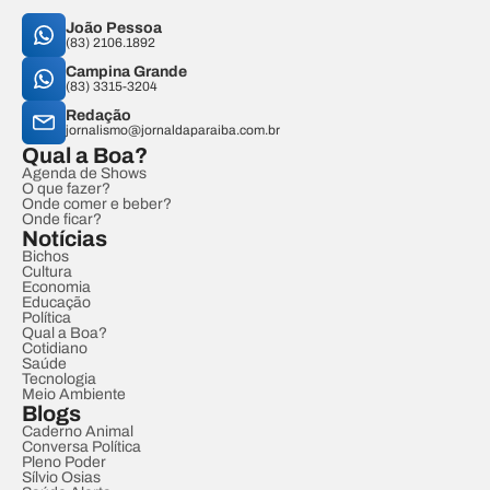
João Pessoa
(83) 2106.1892
Campina Grande
(83) 3315-3204
Redação
jornalismo@jornaldaparaiba.com.br
Qual a Boa?
Agenda de Shows
O que fazer?
Onde comer e beber?
Onde ficar?
Notícias
Bichos
Cultura
Economia
Educação
Política
Qual a Boa?
Cotidiano
Saúde
Tecnologia
Meio Ambiente
Blogs
Caderno Animal
Conversa Política
Pleno Poder
Sílvio Osias