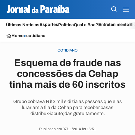
Esportes
Entretenimento
Bl
Últimas Notícias
Política
Qual a Boa?
Home
>
cotidiano
COTIDIANO
Esquema de fraude nas
concessões da Cehap
tinha mais de 60 inscritos
Grupo cobrava R$ 3 mil e dizia as pessoas que elas
furariam a fila da Cehap para receber casas
distribu&iacute;das gratuitamente.
Publicado em 07/11/2014 às 15:51