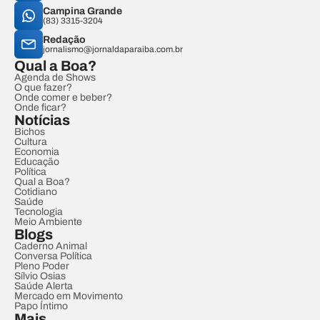
Campina Grande
(83) 3315-3204
Redação
jornalismo@jornaldaparaiba.com.br
Qual a Boa?
Agenda de Shows
O que fazer?
Onde comer e beber?
Onde ficar?
Notícias
Bichos
Cultura
Economia
Educação
Política
Qual a Boa?
Cotidiano
Saúde
Tecnologia
Meio Ambiente
Blogs
Caderno Animal
Conversa Política
Pleno Poder
Sílvio Osias
Saúde Alerta
Mercado em Movimento
Papo Íntimo
Mais