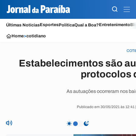
Esportes
Entretenimento
Bl
Últimas Notícias
Política
Qual a Boa?
Home
>
cotidiano
COTI
Estabelecimentos são a
protocolos
As autuações ocorreram nos bair
Publicado em 30/05/2021 às 12:41 