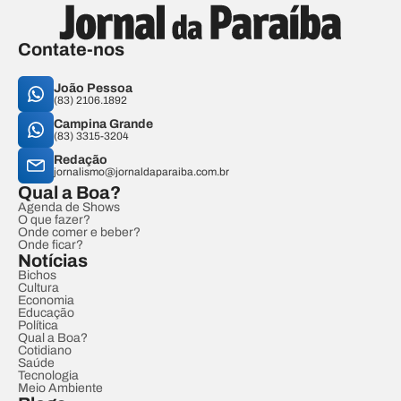
Contate-nos
João Pessoa
(83) 2106.1892
Campina Grande
(83) 3315-3204
Redação
jornalismo@jornaldaparaiba.com.br
Qual a Boa?
Agenda de Shows
O que fazer?
Onde comer e beber?
Onde ficar?
Notícias
Bichos
Cultura
Economia
Educação
Política
Qual a Boa?
Cotidiano
Saúde
Tecnologia
Meio Ambiente