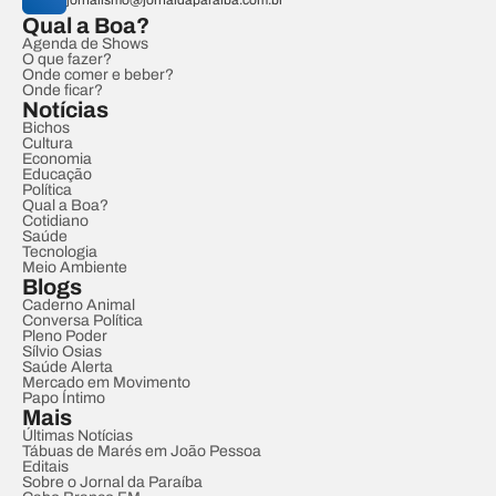
jornalismo@jornaldaparaiba.com.br
Qual a Boa?
Agenda de Shows
O que fazer?
Onde comer e beber?
Onde ficar?
Notícias
Bichos
Cultura
Economia
Educação
Política
Qual a Boa?
Cotidiano
Saúde
Tecnologia
Meio Ambiente
Blogs
Caderno Animal
Conversa Política
Pleno Poder
Sílvio Osias
Saúde Alerta
Mercado em Movimento
Papo Íntimo
Mais
Últimas Notícias
Tábuas de Marés em João Pessoa
Editais
Sobre o Jornal da Paraíba