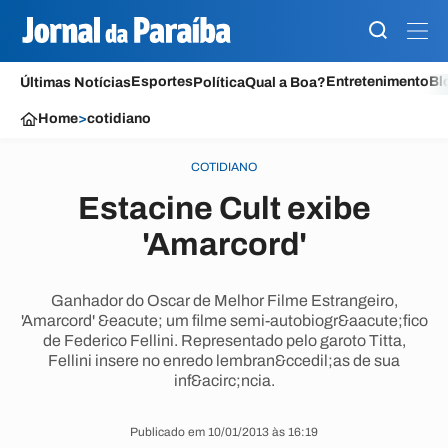
Esportes
Entretenimento
Bl
Últimas Notícias
Política
Qual a Boa?
Home
>
cotidiano
COTIDIANO
Estacine Cult exibe
'Amarcord'
Ganhador do Oscar de Melhor Filme Estrangeiro,
'Amarcord' &eacute; um filme semi-autobiogr&aacute;fico
de Federico Fellini. Representado pelo garoto Titta,
Fellini insere no enredo lembran&ccedil;as de sua
inf&acirc;ncia.
Publicado em 10/01/2013 às 16:19