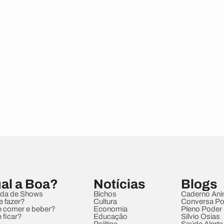
al a Boa?
Notícias
Blogs
da de Shows
Bichos
Caderno Ani
e fazer?
Cultura
Conversa Pol
 comer e beber?
Economia
Pleno Poder
 ficar?
Educação
Sílvio Osias