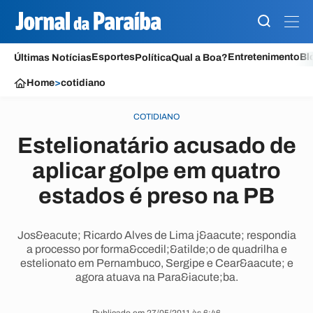
Esportes
Entretenimento
Bl
Últimas Notícias
Política
Qual a Boa?
Home
>
cotidiano
COTIDIANO
Estelionatário acusado de
aplicar golpe em quatro
estados é preso na PB
Jos&eacute; Ricardo Alves de Lima j&aacute; respondia
a processo por forma&ccedil;&atilde;o de quadrilha e
estelionato em Pernambuco, Sergipe e Cear&aacute; e
agora atuava na Para&iacute;ba.