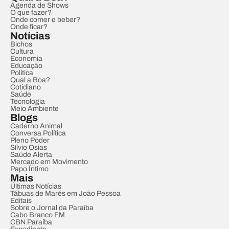
Agenda de Shows
O que fazer?
Onde comer e beber?
Onde ficar?
Notícias
Bichos
Cultura
Economia
Educação
Política
Qual a Boa?
Cotidiano
Saúde
Tecnologia
Meio Ambiente
Blogs
Caderno Animal
Conversa Política
Pleno Poder
Sílvio Osias
Saúde Alerta
Mercado em Movimento
Papo Íntimo
Mais
Últimas Notícias
Tábuas de Marés em João Pessoa
Editais
Sobre o Jornal da Paraíba
Cabo Branco FM
CBN Paraíba