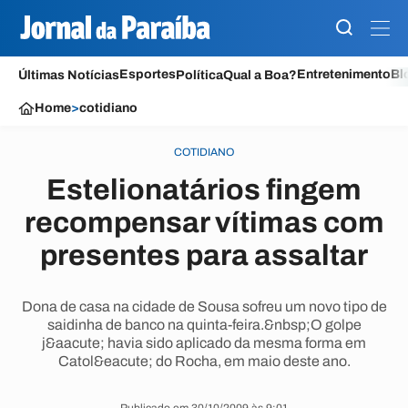
Esportes
Entretenimento
Bl
Últimas Notícias
Política
Qual a Boa?
Home
>
cotidiano
COTIDIANO
Estelionatários fingem
recompensar vítimas com
presentes para assaltar
Dona de casa na cidade de Sousa sofreu um novo tipo de
saidinha de banco na quinta-feira.&nbsp;O golpe
j&aacute; havia sido aplicado da mesma forma em
Catol&eacute; do Rocha, em maio deste ano.