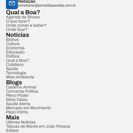
Redação
jornalismo@jornaldaparaiba.com.br
Qual a Boa?
Agenda de Shows
O que fazer?
Onde comer e beber?
Onde ficar?
Notícias
Bichos
Cultura
Economia
Educação
Política
Qual a Boa?
Cotidiano
Saúde
Tecnologia
Meio Ambiente
Blogs
Caderno Animal
Conversa Política
Pleno Poder
Sílvio Osias
Saúde Alerta
Mercado em Movimento
Papo Íntimo
Mais
Últimas Notícias
Tábuas de Marés em João Pessoa
Editais