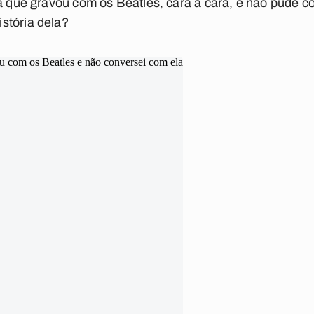
ra que gravou com os Beatles, cara a cara, e não pude c
stória dela?