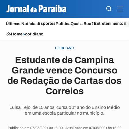
Esportes
Entretenimento
Bl
Últimas Notícias
Política
Qual a Boa?
Home
>
cotidiano
COTIDIANO
Estudante de Campina
Grande vence Concurso
de Redação de Cartas dos
Correios
Luisa Tejo, de 15 anos, cursa o 1º ano do Ensino Médio
em uma escola particular no município.
Publicado em 07/05/2021 às 16:00 | Atualizado em 07/05/2021 às 16:22