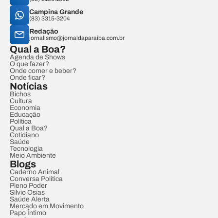
Campina Grande
(83) 3315-3204
Redação
jornalismo@jornaldaparaiba.com.br
Qual a Boa?
Agenda de Shows
O que fazer?
Onde comer e beber?
Onde ficar?
Notícias
Bichos
Cultura
Economia
Educação
Política
Qual a Boa?
Cotidiano
Saúde
Tecnologia
Meio Ambiente
Blogs
Caderno Animal
Conversa Política
Pleno Poder
Sílvio Osias
Saúde Alerta
Mercado em Movimento
Papo Íntimo