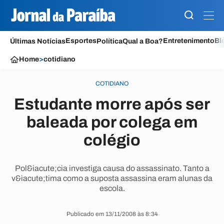
Esportes
Entretenimento
Bl
Últimas Notícias
Política
Qual a Boa?
Home
>
cotidiano
COTIDIANO
Estudante morre após ser
baleada por colega em
colégio
Pol&iacute;cia investiga causa do assassinato. Tanto a
v&iacute;tima como a suposta assassina eram alunas da
escola.
Publicado em 13/11/2008 às 8:34