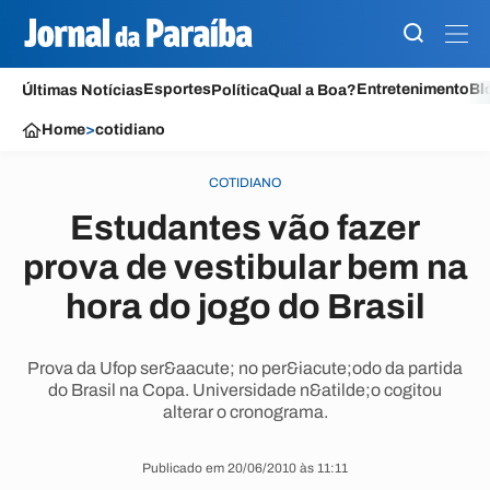
Esportes
Entretenimento
Bl
Últimas Notícias
Política
Qual a Boa?
Home
>
cotidiano
COTIDIANO
Estudantes vão fazer
prova de vestibular bem na
hora do jogo do Brasil
Prova da Ufop ser&aacute; no per&iacute;odo da partida
do Brasil na Copa. Universidade n&atilde;o cogitou
alterar o cronograma.
Publicado em 20/06/2010 às 11:11