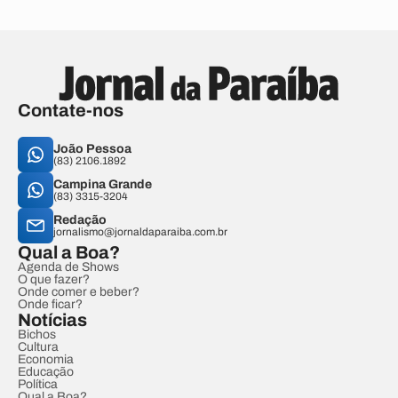
Contate-nos
João Pessoa
(83) 2106.1892
Campina Grande
(83) 3315-3204
Redação
jornalismo@jornaldaparaiba.com.br
Qual a Boa?
Agenda de Shows
O que fazer?
Onde comer e beber?
Onde ficar?
Notícias
Bichos
Cultura
Economia
Educação
Política
Qual a Boa?