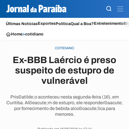
Esportes
Entretenimento
Bl
Últimas Notícias
Política
Qual a Boa?
Home
>
cotidiano
COTIDIANO
Ex-BBB Laércio é preso
suspeito de estupro de
vulnerável
Pris&atilde;o aconteceu nesta segunda-feira (16), em
Curitiba. Al&eacute;m de estupro, ele responder&aacute;
por fornecimento de bebida alco&oacute;lica para
menores.