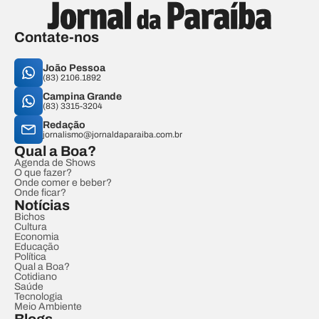
Contate-nos
João Pessoa
(83) 2106.1892
Campina Grande
(83) 3315-3204
Redação
jornalismo@jornaldaparaiba.com.br
Qual a Boa?
Agenda de Shows
O que fazer?
Onde comer e beber?
Onde ficar?
Notícias
Bichos
Cultura
Economia
Educação
Política
Qual a Boa?
Cotidiano
Saúde
Tecnologia
Meio Ambiente