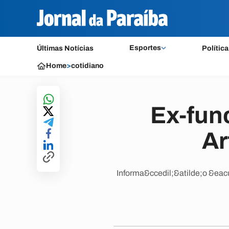
Esportes
Últimas Notícias
Política
Home
>
cotidiano
Ex-fun
Ar
Informa&ccedil;&atilde;o &eacu