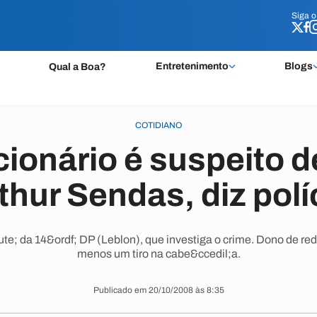
Siga 
Siga 
Entretenimento
Blogs
Qual a Boa?
COTIDIANO
cionário é suspeito d
thur Sendas, diz polí
te; da 14&ordf; DP (Leblon), que investiga o crime. Dono de r
menos um tiro na cabe&ccedil;a.
Publicado em 20/10/2008 às 8:35