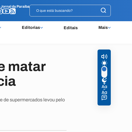
o
o
Jornal da Paraíba
Jornal da Paraíba
Editorias
Mais
Editais
e matar
cia
ede de supermercados levou pelo