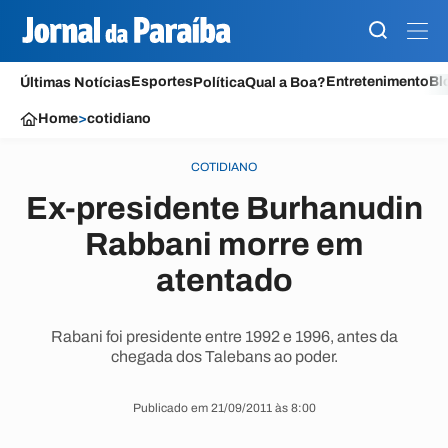
Esportes
Entretenimento
Bl
Últimas Notícias
Política
Qual a Boa?
Home
>
cotidiano
COTIDIANO
Ex-presidente Burhanudin
Rabbani morre em
atentado
Rabani foi presidente entre 1992 e 1996, antes da
chegada dos Talebans ao poder.
Publicado em 21/09/2011 às 8:00