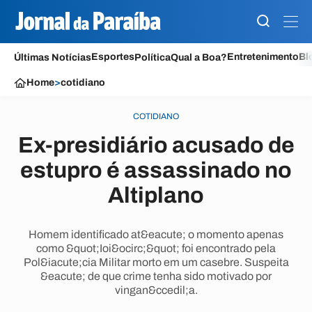
Esportes
Entretenimento
Bl
Últimas Notícias
Política
Qual a Boa?
Home
>
cotidiano
COTIDIANO
Ex-presidiário acusado de
estupro é assassinado no
Altiplano
Homem identificado at&eacute; o momento apenas
como &quot;Ioi&ocirc;&quot; foi encontrado pela
Pol&iacute;cia Militar morto em um casebre. Suspeita
&eacute; de que crime tenha sido motivado por
vingan&ccedil;a.