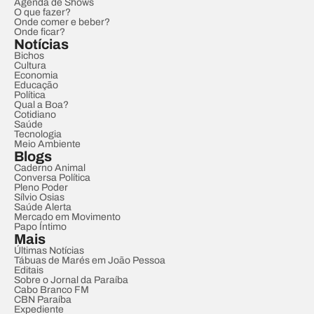
Agenda de Shows
O que fazer?
Onde comer e beber?
Onde ficar?
Notícias
Bichos
Cultura
Economia
Educação
Política
Qual a Boa?
Cotidiano
Saúde
Tecnologia
Meio Ambiente
Blogs
Caderno Animal
Conversa Política
Pleno Poder
Sílvio Osias
Saúde Alerta
Mercado em Movimento
Papo Íntimo
Mais
Últimas Notícias
Tábuas de Marés em João Pessoa
Editais
Sobre o Jornal da Paraíba
Cabo Branco FM
CBN Paraíba
Expediente