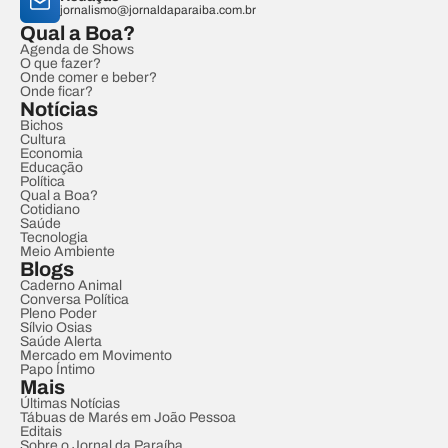
jornalismo@jornaldaparaiba.com.br
Qual a Boa?
Agenda de Shows
O que fazer?
Onde comer e beber?
Onde ficar?
Notícias
Bichos
Cultura
Economia
Educação
Política
Qual a Boa?
Cotidiano
Saúde
Tecnologia
Meio Ambiente
Blogs
Caderno Animal
Conversa Política
Pleno Poder
Sílvio Osias
Saúde Alerta
Mercado em Movimento
Papo Íntimo
Mais
Últimas Notícias
Tábuas de Marés em João Pessoa
Editais
Sobre o Jornal da Paraíba