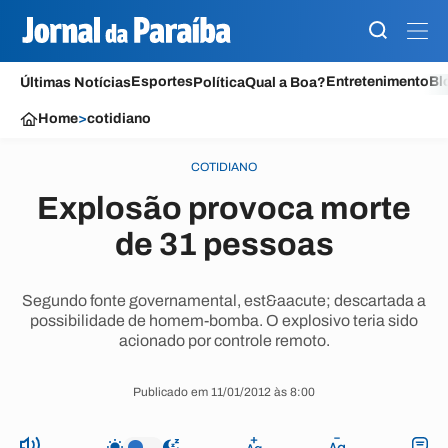
Esportes
Entretenimento
Bl
Últimas Notícias
Política
Qual a Boa?
Home
>
cotidiano
COTIDIANO
Explosão provoca morte
de 31 pessoas
Segundo fonte governamental, est&aacute; descartada a
possibilidade de homem-bomba. O explosivo teria sido
acionado por controle remoto.
Publicado em 11/01/2012 às 8:00