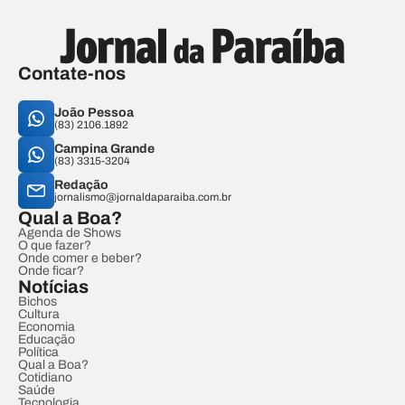
Contate-nos
João Pessoa
(83) 2106.1892
Campina Grande
(83) 3315-3204
Redação
jornalismo@jornaldaparaiba.com.br
Qual a Boa?
Agenda de Shows
O que fazer?
Onde comer e beber?
Onde ficar?
Notícias
Bichos
Cultura
Economia
Educação
Política
Qual a Boa?
Cotidiano
Saúde
Tecnologia