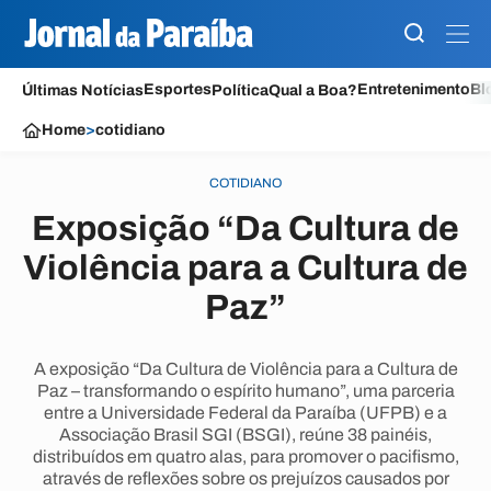
Esportes
Entretenimento
Bl
Últimas Notícias
Política
Qual a Boa?
Home
>
cotidiano
COTIDIANO
Exposição “Da Cultura de
Violência para a Cultura de
Paz”
A exposição “Da Cultura de Violência para a Cultura de
Paz – transformando o espírito humano”, uma parceria
entre a Universidade Federal da Paraíba (UFPB) e a
Associação Brasil SGI (BSGI), reúne 38 painéis,
distribuídos em quatro alas, para promover o pacifismo,
através de reflexões sobre os prejuízos causados por