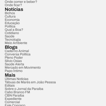
Onde comer e beber?
Onde ficar?
Notícias
Bichos
Cultura
Economia
Educação
Política
Qual a Boa?
Cotidiano
Saúde
Tecnologia
Meio Ambiente
Blogs
Caderno Animal
Conversa Política
Pleno Poder
Sílvio Osias
Saúde Alerta
Mercado em Movimento
Papo Íntimo
Mais
Últimas Notícias
Tábuas de Marés em João Pessoa
Editais
Sobre o Jornal da Paraíba
Cabo Branco FM
CBN Paraíba
Expediente
Comercial
Fale Conosco