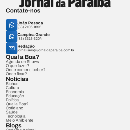
Contate-nos
João Pessoa
(83) 2106.1892
Campina Grande
(83) 3315-3204
Redação
jornalismo@jornaldaparaiba.com.br
Qual a Boa?
Agenda de Shows
O que fazer?
Onde comer e beber?
Onde ficar?
Notícias
Bichos
Cultura
Economia
Educação
Política
Qual a Boa?
Cotidiano
Saúde
Tecnologia
Meio Ambiente
Blogs