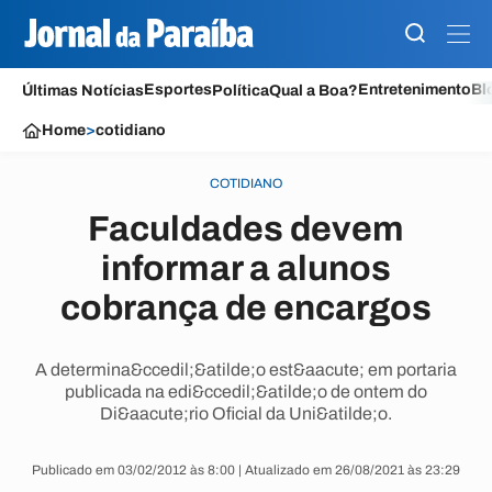
Esportes
Entretenimento
Bl
Últimas Notícias
Política
Qual a Boa?
Home
>
cotidiano
COTIDIANO
Faculdades devem
informar a alunos
cobrança de encargos
A determina&ccedil;&atilde;o est&aacute; em portaria
publicada na edi&ccedil;&atilde;o de ontem do
Di&aacute;rio Oficial da Uni&atilde;o.
Publicado em 03/02/2012 às 8:00 | Atualizado em 26/08/2021 às 23:29