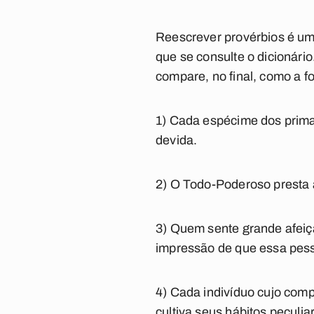
Reescrever provérbios é um 
que se consulte o dicionári
compare, no final, como a f
1) Cada espécime dos prima
devida.
2) O Todo-Poderoso presta a
3) Quem sente grande afeiç
impressão de que essa pesso
4) Cada indivíduo cujo comp
cultiva seus hábitos peculia