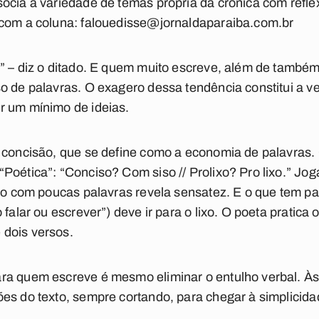
ocia a variedade de temas própria da crônica com refl
 com a coluna:
falouedisse@jornaldaparaiba.com.br
” – diz o ditado. E quem muito escreve, além de também c
o de palavras. O exagero dessa tendência constitui a ver
r um mínimo de ideias.
a concisão, que se define como a economia de palavras
“Poética”: “Conciso? Com siso // Prolixo? Pro lixo.” 
ito com poucas palavras revela sensatez. E o que tem 
 falar ou escrever”) deve ir para o lixo. O poeta pratica
dois versos.
ra quem escreve é mesmo eliminar o entulho verbal. Às
es do texto, sempre cortando, para chegar à simplicid