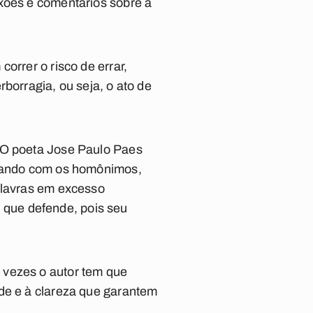
exões e comentários sobre a
orrer o risco de errar,
borragia, ou seja, o ato de
. O poeta Jose Paulo Paes
Jogando com os homônimos,
palavras em excesso
 o que defende, pois seu
 vezes o autor tem que
ade e à clareza que garantem