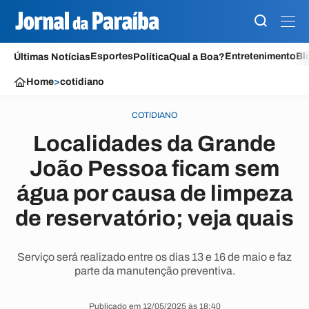
Esportes
Entretenimento
Bl
Últimas Notícias
Política
Qual a Boa?
Home
>
cotidiano
COTIDIANO
Localidades da Grande
João Pessoa ficam sem
água por causa de limpeza
de reservatório; veja quais
Serviço será realizado entre os dias 13 e 16 de maio e faz
parte da manutenção preventiva.
Publicado em 12/05/2025 às 18:40