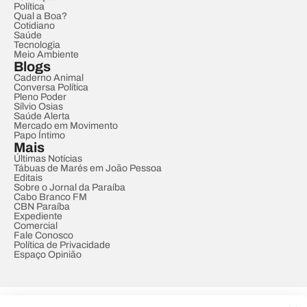
Política
Qual a Boa?
Cotidiano
Saúde
Tecnologia
Meio Ambiente
Blogs
Caderno Animal
Conversa Política
Pleno Poder
Sílvio Osias
Saúde Alerta
Mercado em Movimento
Papo Íntimo
Mais
Últimas Notícias
Tábuas de Marés em João Pessoa
Editais
Sobre o Jornal da Paraíba
Cabo Branco FM
CBN Paraíba
Expediente
Comercial
Fale Conosco
Política de Privacidade
Espaço Opinião
© REDE PARAÍBA DE COMUNICAÇÃO