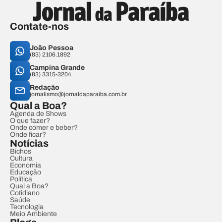
Contate-nos
João Pessoa
(83) 2106.1892
Campina Grande
(83) 3315-3204
Redação
jornalismo@jornaldaparaiba.com.br
Qual a Boa?
Agenda de Shows
O que fazer?
Onde comer e beber?
Onde ficar?
Notícias
Bichos
Cultura
Economia
Educação
Política
Qual a Boa?
Cotidiano
Saúde
Tecnologia
Meio Ambiente