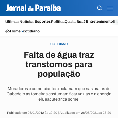
Esportes
Entretenimento
Bl
Últimas Notícias
Política
Qual a Boa?
Home
>
cotidiano
COTIDIANO
Falta de água traz
transtornos para
população
Moradores e comerciantes reclamam que nas praias de
Cabedelo as torneiras costumam ficar vazias e a energia
el&eacute;trica some.
Publicado em 08/01/2012 às 10:20 | Atualizado em 26/08/2021 às 23:29