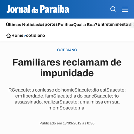
Esportes
Entretenimento
Bl
Últimas Notícias
Política
Qual a Boa?
Home
>
cotidiano
COTIDIANO
Familiares reclamam de
impunidade
R&eacute;u confesso do homic&iacute;dio est&aacute;
em liberdade, fam&iacute;lia do banc&aacute;rio
assassinado, realizar&aacute; uma missa em sua
mem&oacute;ria.
Publicado em 13/03/2012 às 6:30