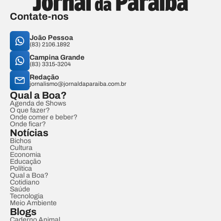
Contate-nos
João Pessoa
(83) 2106.1892
Campina Grande
(83) 3315-3204
Redação
jornalismo@jornaldaparaiba.com.br
Qual a Boa?
Agenda de Shows
O que fazer?
Onde comer e beber?
Onde ficar?
Notícias
Bichos
Cultura
Economia
Educação
Política
Qual a Boa?
Cotidiano
Saúde
Tecnologia
Meio Ambiente
Blogs
Caderno Animal