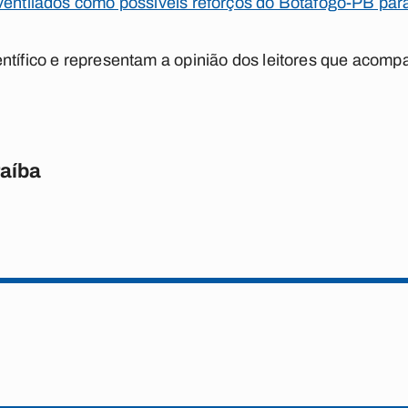
 ventilados como possíveis reforços do Botafogo-PB par
ntífico e representam a opinião dos leitores que acom
raíba