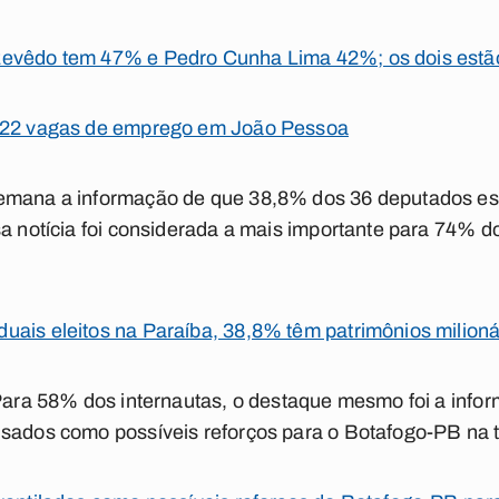
zevêdo tem 47% e Pedro Cunha Lima 42%; os dois estã
e 22 vagas de emprego em João Pessoa
emana a informação de que 38,8% dos 36 deputados est
sa notícia foi considerada a mais importante para 74% d
ais eleitos na Paraíba, 38,8% têm patrimônios milionári
 Para 58% dos internautas, o destaque mesmo foi a info
isados como possíveis reforços para o Botafogo-PB na