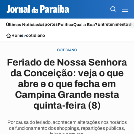
Esportes
Entretenimento
Bl
Últimas Notícias
Política
Qual a Boa?
Home
>
cotidiano
COTIDIANO
Feriado de Nossa Senhora
da Conceição: veja o que
abre e o que fecha em
Campina Grande nesta
quinta-feira (8)
Por causa do feriado, acontecem alterações nos horários
de funcionamento dos shoppings, repartições públicas,