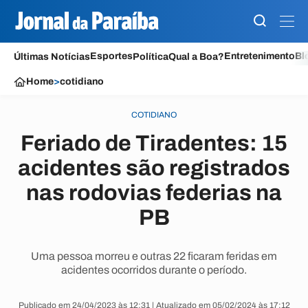
Esportes
Entretenimento
Bl
Últimas Notícias
Política
Qual a Boa?
Home
>
cotidiano
COTIDIANO
Feriado de Tiradentes: 15
acidentes são registrados
nas rodovias federias na
PB
Uma pessoa morreu e outras 22 ficaram feridas em
acidentes ocorridos durante o período.
Publicado em 24/04/2023 às 12:31 | Atualizado em 05/02/2024 às 17:12