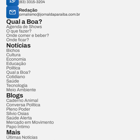
(83) 3315-3204
Redação
jornalismo@jornaldaparaiba.com.br
Qual a Boa?
Agenda de Shows
O que fazer?
Onde comer e beber?
Onde ficar?
Notícias
Bichos
Cultura
Economia
Educação
Política
Qual a Boa?
Cotidiano
Saúde
Tecnologia
Meio Ambiente
Blogs
Caderno Animal
Conversa Política
Pleno Poder
Sílvio Osias
Saúde Alerta
Mercado em Movimento
Papo Íntimo
Mais
Últimas Notícias