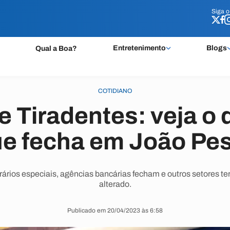
Siga 
Siga 
Entretenimento
Blogs
Qual a Boa?
COTIDIANO
e Tiradentes: veja o 
ue fecha em João Pe
rios especiais, agências bancárias fecham e outros setores te
alterado.
Publicado em 20/04/2023 às 6:58