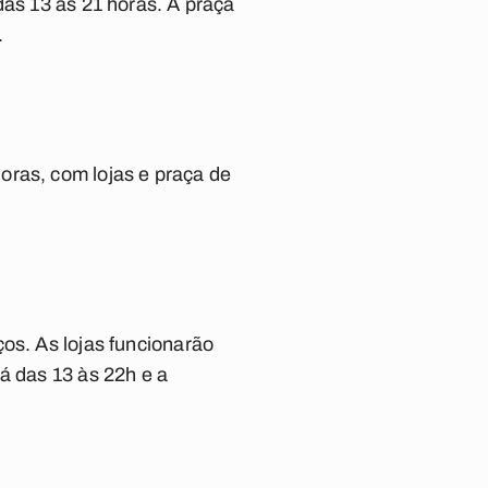
das 13 às 21 horas. A praça
.
oras, com lojas e praça de
os. As lojas funcionarão
á das 13 às 22h e a