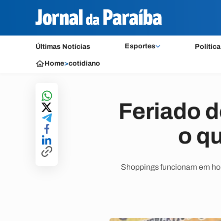
Esportes
Últimas Notícias
Política
Home
>
cotidiano
Feriado d
o q
Shoppings funcionam em horá