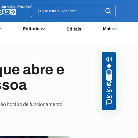
o
o
Jornal da Paraíba
Jornal da Paraíba
Editorias
Mais
Editais
que abre e
ssoa
rão horário de funcionamento