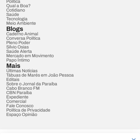
Política
Qual a Boa?
Cotidiano
Saúde
Tecnologia
Meio Ambiente
Blogs
Caderno Animal
Conversa Política
Pleno Poder
Sílvio Osias
Saúde Alerta
Mercado em Movimento
Papo Íntimo
Mais
Últimas Notícias
Tábuas de Marés em João Pessoa
Editais
Sobre o Jornal da Paraíba
Cabo Branco FM
CBN Paraíba
Expediente
Comercial
Fale Conosco
Política de Privacidade
Espaço Opinião
© REDE PARAÍBA DE COMUNICAÇÃO