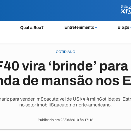
Siga 
Siga 
Entretenimento
Blogs
Qual a Boa?
COTIDIANO
F40 vira ‘brinde’ para
nda de mansão nos 
ariz para vender im&oacute;vel de US$ 4,4 milh&otilde;es. Estra
no setor imobili&aacute;rio norte-americano.
Publicado em 28/04/2010 às 17:18