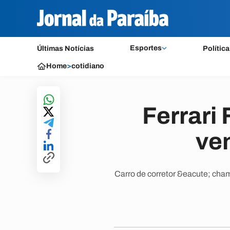
Esportes
Últimas Notícias
Política
Home
>
cotidiano
Ferrari 
ve
Carro de corretor &eacute; cham