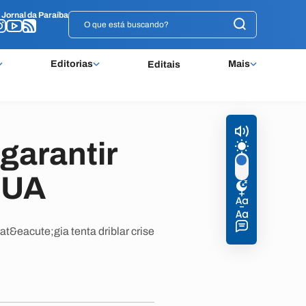
o
o
Jornal da Paraíba
Jornal da Paraíba
Editorias
Mais
Editais
 garantir
EUA
t&eacute;gia tenta driblar crise