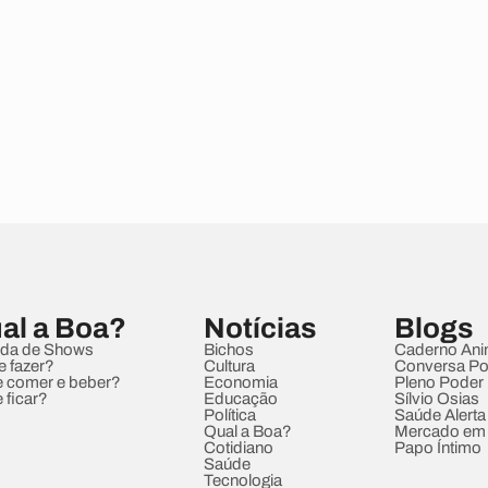
al a Boa?
Notícias
Blogs
da de Shows
Bichos
Caderno Ani
e fazer?
Cultura
Conversa Pol
 comer e beber?
Economia
Pleno Poder
 ficar?
Educação
Sílvio Osias
Política
Saúde Alerta
Qual a Boa?
Mercado em
Cotidiano
Papo Íntimo
Saúde
Tecnologia