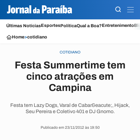
Esportes
Entretenimento
Bl
Últimas Notícias
Política
Qual a Boa?
Home
>
cotidiano
COTIDIANO
Festa Summertime tem
cinco atrações em
Campina
Festa tem Lazy Dogs, Varal de Cabar&eacute;, Hijack,
Seu Pereira e Coletivo 401 e DJ Gnomo.
Publicado em 23/11/2012 às 19:50