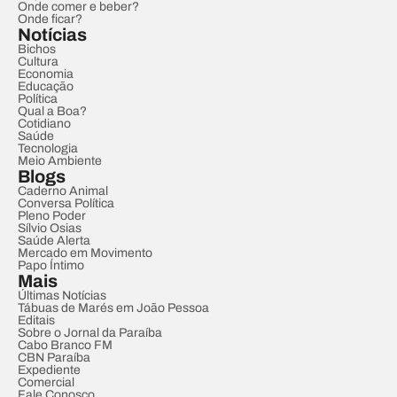
Onde comer e beber?
Onde ficar?
Notícias
Bichos
Cultura
Economia
Educação
Política
Qual a Boa?
Cotidiano
Saúde
Tecnologia
Meio Ambiente
Blogs
Caderno Animal
Conversa Política
Pleno Poder
Sílvio Osias
Saúde Alerta
Mercado em Movimento
Papo Íntimo
Mais
Últimas Notícias
Tábuas de Marés em João Pessoa
Editais
Sobre o Jornal da Paraíba
Cabo Branco FM
CBN Paraíba
Expediente
Comercial
Fale Conosco