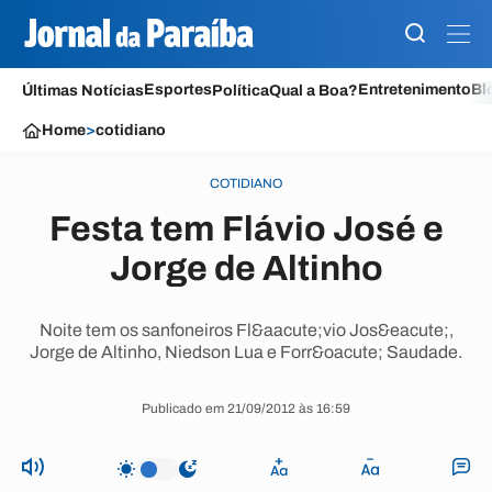
Esportes
Entretenimento
Bl
Últimas Notícias
Política
Qual a Boa?
Home
>
cotidiano
COTIDIANO
Festa tem Flávio José e
Jorge de Altinho
Noite tem os sanfoneiros Fl&aacute;vio Jos&eacute;,
Jorge de Altinho, Niedson Lua e Forr&oacute; Saudade.
Publicado em 21/09/2012 às 16:59