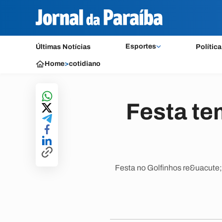
Esportes
Últimas Notícias
Política
Home
>
cotidiano
Festa te
Festa no Golfinhos re&uacute