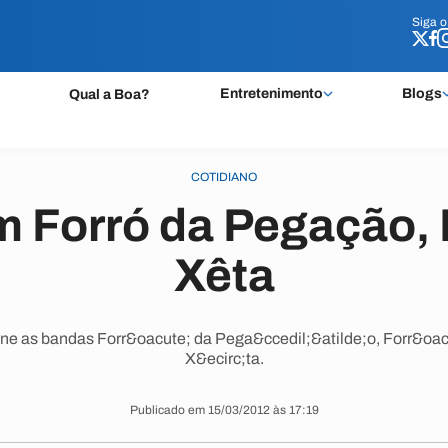
Siga 
Siga 
Entretenimento
Blogs
Qual a Boa?
COTIDIANO
m Forró da Pegação,
Xêta
;ne as bandas Forr&oacute; da Pega&ccedil;&atilde;o, Forr&oac
X&ecirc;ta.
Publicado em 15/03/2012 às 17:19