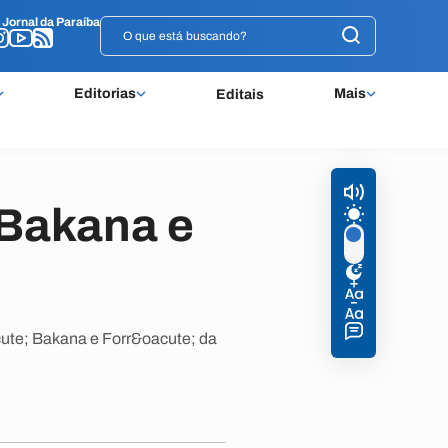
o
o
Jornal da Paraíba
Jornal da Paraíba
Editorias
Mais
Editais
 Bakana e
ute; Bakana e Forr&oacute; da