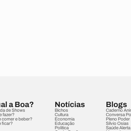
al a Boa?
Notícias
Blogs
da de Shows
Bichos
Caderno Ani
e fazer?
Cultura
Conversa Pol
 comer e beber?
Economia
Pleno Poder
 ficar?
Educação
Sílvio Osias
Política
Saúde Alerta