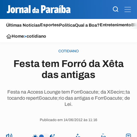
Esportes
Entretenimento
Bl
Últimas Notícias
Política
Qual a Boa?
Home
>
cotidiano
COTIDIANO
Festa tem Forró da Xêta
das antigas
Festa na Access Lounge tem Forr&oacute; da X&ecirc;ta
tocando repert&oacute;rio das antigas e Forr&oacute; de
Lei.
Publicado em 14/06/2012 às 11:16