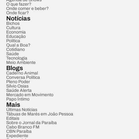
O que fazer?
Onde comer e beber?
Onde ficar?
Notícias
Bichos
Cultura
Economia
Educação
Política
Qual a Boa?
Cotidiano
Saúde
Tecnologia
Meio Ambiente
Blogs
Caderno Animal
Conversa Política
Pleno Poder
Sílvio Osias
Saúde Alerta
Mercado em Movimento
Papo Íntimo
Mais
Últimas Notícias
Tábuas de Marés em João Pessoa
Editais
Sobre o Jornal da Paraíba
Cabo Branco FM
CBN Paraíba
Expediente