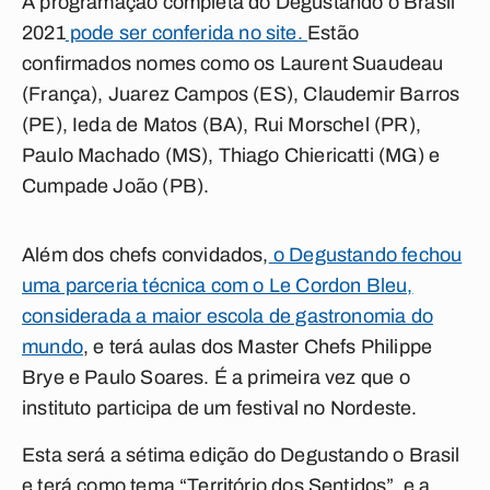
A programação completa do Degustando o Brasil
2021
pode ser conferida no site.
Estão
confirmados nomes como os Laurent Suaudeau
(França), Juarez Campos (ES), Claudemir Barros
(PE), Ieda de Matos (BA), Rui Morschel (PR),
Paulo Machado (MS), Thiago Chiericatti (MG) e
Cumpade João (PB).
Além dos chefs convidados,
o Degustando fechou
uma parceria técnica com o Le Cordon Bleu,
considerada a maior escola de gastronomia do
mundo
, e terá aulas dos Master Chefs Philippe
Brye e Paulo Soares. É a primeira vez que o
instituto participa de um festival no Nordeste.
Esta será a sétima edição do Degustando o Brasil
e terá como tema “Território dos Sentidos”, e a