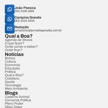
João Pessoa
(83) 2106.1892
Campina Grande
(83) 3315-3204
Redação
jornalismo@jornaldaparaiba.com.br
Qual a Boa?
Agenda de Shows
O que fazer?
Onde comer e beber?
Onde ficar?
Notícias
Bichos
Cultura
Economia
Educação
Política
Qual a Boa?
Cotidiano
Saúde
Tecnologia
Meio Ambiente
Blogs
Caderno Animal
Conversa Política
Pleno Poder
Sílvio Osias