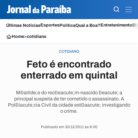
Esportes
Entretenimento
Bl
Últimas Notícias
Política
Qual a Boa?
Home
>
cotidiano
COTIDIANO
Feto é encontrado
enterrado em quintal
M&atilde;e do rec&eacute;m-nascido &eacute; a
principal suspeita de ter cometido o assassinato. A
Pol&iacute;cia Civil da cidade est&aacute; investigando
o crime.
Publicado em 30/12/2011 às 8:00