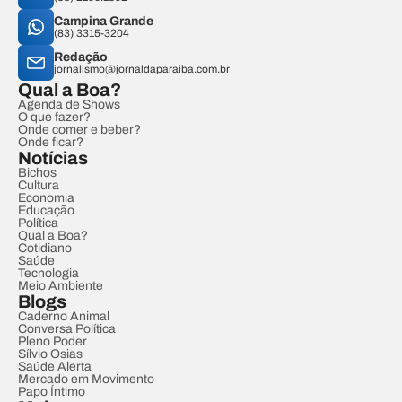
Campina Grande
(83) 3315-3204
Redação
jornalismo@jornaldaparaiba.com.br
Qual a Boa?
Agenda de Shows
O que fazer?
Onde comer e beber?
Onde ficar?
Notícias
Bichos
Cultura
Economia
Educação
Política
Qual a Boa?
Cotidiano
Saúde
Tecnologia
Meio Ambiente
Blogs
Caderno Animal
Conversa Política
Pleno Poder
Sílvio Osias
Saúde Alerta
Mercado em Movimento
Papo Íntimo