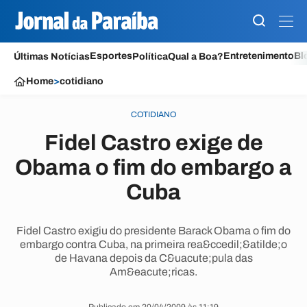
Esportes
Entretenimento
Bl
Últimas Notícias
Política
Qual a Boa?
Home
>
cotidiano
COTIDIANO
Fidel Castro exige de
Obama o fim do embargo a
Cuba
Fidel Castro exigiu do presidente Barack Obama o fim do
embargo contra Cuba, na primeira rea&ccedil;&atilde;o
de Havana depois da C&uacute;pula das
Am&eacute;ricas.