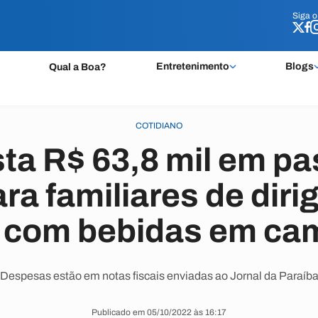
Siga 
Siga 
Entretenimento
Blogs
Qual a Boa?
COTIDIANO
sta R$ 63,8 mil em p
ra familiares de diri
l com bebidas em ca
Despesas estão em notas fiscais enviadas ao Jornal da Paraíb
Publicado em 05/10/2022 às 16:17