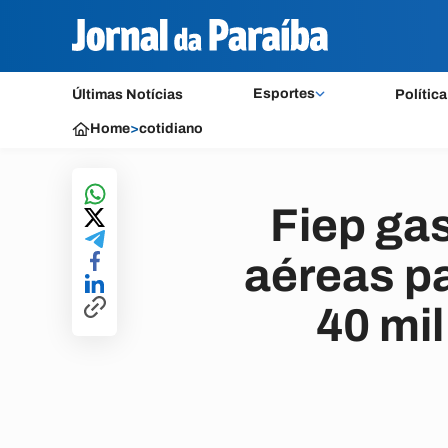
Esportes
Últimas Notícias
Política
Home
>
cotidiano
Fiep ga
aéreas pa
40 mi