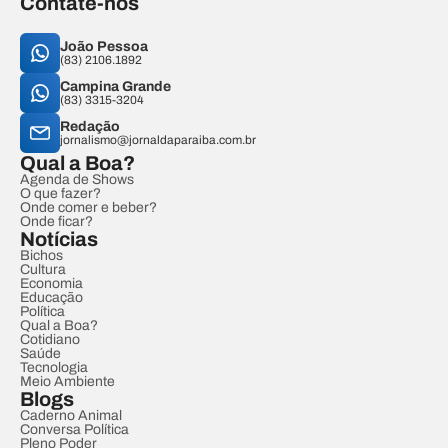
Contate-nos
João Pessoa
(83) 2106.1892
Campina Grande
(83) 3315-3204
Redação
jornalismo@jornaldaparaiba.com.br
Qual a Boa?
Agenda de Shows
O que fazer?
Onde comer e beber?
Onde ficar?
Notícias
Bichos
Cultura
Economia
Educação
Política
Qual a Boa?
Cotidiano
Saúde
Tecnologia
Meio Ambiente
Blogs
Caderno Animal
Conversa Política
Pleno Poder