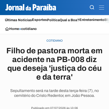
Esportes
Entretenimento
Bl
Últimas Notícias
Política
Qual a Boa?
Home
>
cotidiano
COTIDIANO
Filho de pastora morta em
acidente na PB-008 diz
que deseja 'justiça do céu
e da terra'
Sepultamento será na tarde desta terça-feira (7), no
cemitério do Cristo Redentor, em João Pessoa.
Publicado em 07/07/2026 às 13:06