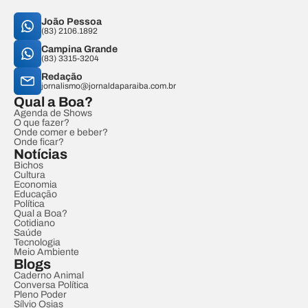
João Pessoa
(83) 2106.1892
Campina Grande
(83) 3315-3204
Redação
jornalismo@jornaldaparaiba.com.br
Qual a Boa?
Agenda de Shows
O que fazer?
Onde comer e beber?
Onde ficar?
Notícias
Bichos
Cultura
Economia
Educação
Política
Qual a Boa?
Cotidiano
Saúde
Tecnologia
Meio Ambiente
Blogs
Caderno Animal
Conversa Política
Pleno Poder
Sílvio Osias