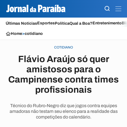
Esportes
Entretenimento
Bl
Últimas Notícias
Política
Qual a Boa?
Home
>
cotidiano
COTIDIANO
Flávio Araújo só quer
amistosos para o
Campinense contra times
profissionais
Técnico do Rubro-Negro diz que jogos contra equipes
amadoras não testam seu elenco para a realidade das
competições do calendário.