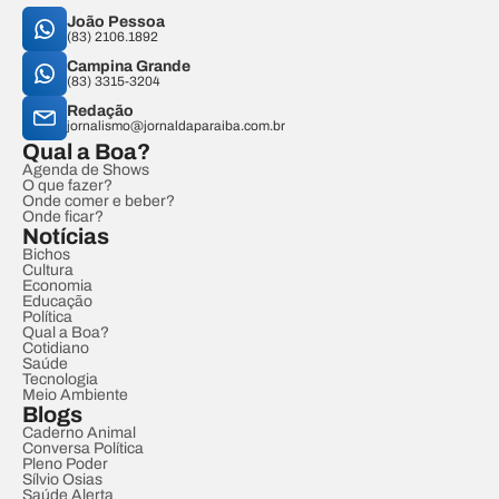
João Pessoa
(83) 2106.1892
Campina Grande
(83) 3315-3204
Redação
jornalismo@jornaldaparaiba.com.br
Qual a Boa?
Agenda de Shows
O que fazer?
Onde comer e beber?
Onde ficar?
Notícias
Bichos
Cultura
Economia
Educação
Política
Qual a Boa?
Cotidiano
Saúde
Tecnologia
Meio Ambiente
Blogs
Caderno Animal
Conversa Política
Pleno Poder
Sílvio Osias
Saúde Alerta