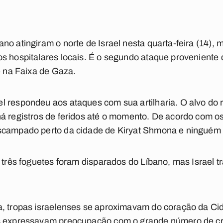
no atingiram o norte de Israel nesta quarta-feira (14),
s hospitalares locais. É o segundo ataque proveniente de
e na Faixa de Gaza.
 respondeu aos ataques com sua artilharia. O alvo do re
á registros de feridos até o momento. De acordo com o
scampado perto da cidade de Kiryat Shmona e ninguém f
, três foguetes foram disparados do Líbano, mas Israel 
a, tropas israelenses se aproximavam do coração da C
s expressavam preocupação com o grande número de cri