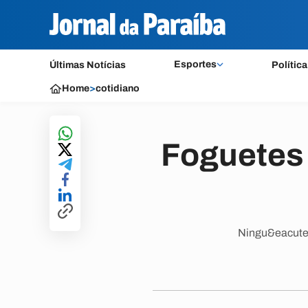
Esportes
Últimas Notícias
Política
Home
>
cotidiano
Foguetes 
Ningu&eacute;m