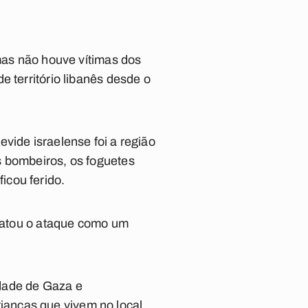
 mas não houve vítimas dos
 território libanês desde o
vide israelense foi a região
s bombeiros, os foguetes
icou ferido.
tratou o ataque como um
idade de Gaza e
anças que vivem no local.