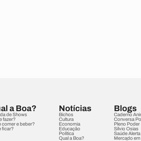
al a Boa?
Notícias
Blogs
da de Shows
Bichos
Caderno Ani
e fazer?
Cultura
Conversa Pol
 comer e beber?
Economia
Pleno Poder
 ficar?
Educação
Sílvio Osias
Política
Saúde Alerta
Qual a Boa?
Mercado em