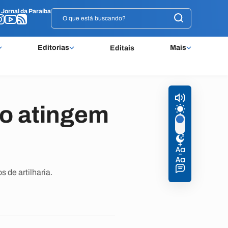
o
o
Jornal da Paraíba
Jornal da Paraíba
Editorias
Mais
Editais
no atingem
 de artilharia.