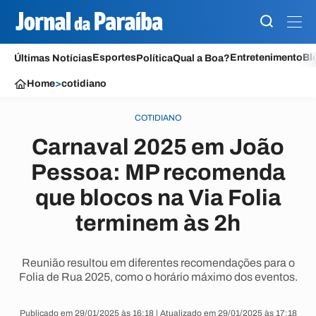
Esportes
Entretenimento
Bl
Últimas Notícias
Política
Qual a Boa?
Home
>
cotidiano
COTIDIANO
Carnaval 2025 em João
Pessoa: MP recomenda
que blocos na Via Folia
terminem às 2h
Reunião resultou em diferentes recomendações para o
Folia de Rua 2025, como o horário máximo dos eventos.
Publicado em 29/01/2025 às 16:18 | Atualizado em 29/01/2025 às 17:18