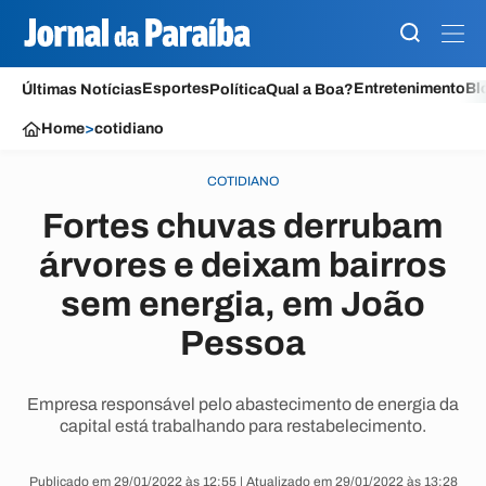
Esportes
Entretenimento
Bl
Últimas Notícias
Política
Qual a Boa?
Home
>
cotidiano
COTIDIANO
Fortes chuvas derrubam
árvores e deixam bairros
sem energia, em João
Pessoa
Empresa responsável pelo abastecimento de energia da
capital está trabalhando para restabelecimento.
Publicado em 29/01/2022 às 12:55 | Atualizado em 29/01/2022 às 13:28