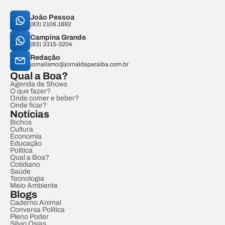
João Pessoa
(83) 2106.1892
Campina Grande
(83) 3315-3204
Redação
jornalismo@jornaldaparaiba.com.br
Qual a Boa?
Agenda de Shows
O que fazer?
Onde comer e beber?
Onde ficar?
Notícias
Bichos
Cultura
Economia
Educação
Política
Qual a Boa?
Cotidiano
Saúde
Tecnologia
Meio Ambiente
Blogs
Caderno Animal
Conversa Política
Pleno Poder
Sílvio Osias