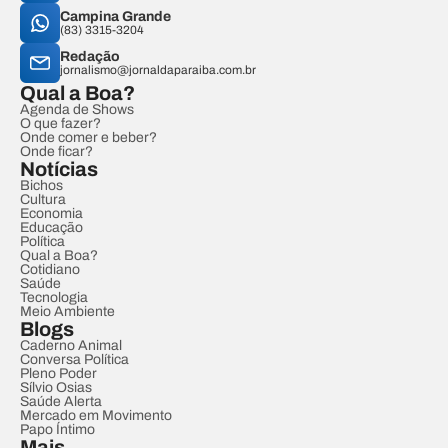
Campina Grande
(83) 3315-3204
Redação
jornalismo@jornaldaparaiba.com.br
Qual a Boa?
Agenda de Shows
O que fazer?
Onde comer e beber?
Onde ficar?
Notícias
Bichos
Cultura
Economia
Educação
Política
Qual a Boa?
Cotidiano
Saúde
Tecnologia
Meio Ambiente
Blogs
Caderno Animal
Conversa Política
Pleno Poder
Sílvio Osias
Saúde Alerta
Mercado em Movimento
Papo Íntimo
Mais