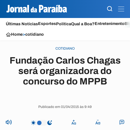
Esportes
Entretenimento
Bl
Últimas Notícias
Política
Qual a Boa?
Home
>
cotidiano
COTIDIANO
Fundação Carlos Chagas
será organizadora do
concurso do MPPB
Publicado em 01/04/2015 às 9:49