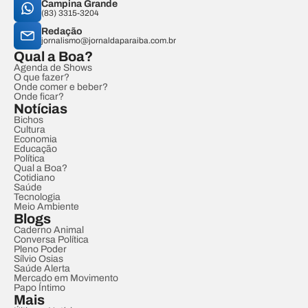
Campina Grande
(83) 3315-3204
Redação
jornalismo@jornaldaparaiba.com.br
Qual a Boa?
Agenda de Shows
O que fazer?
Onde comer e beber?
Onde ficar?
Notícias
Bichos
Cultura
Economia
Educação
Política
Qual a Boa?
Cotidiano
Saúde
Tecnologia
Meio Ambiente
Blogs
Caderno Animal
Conversa Política
Pleno Poder
Sílvio Osias
Saúde Alerta
Mercado em Movimento
Papo Íntimo
Mais