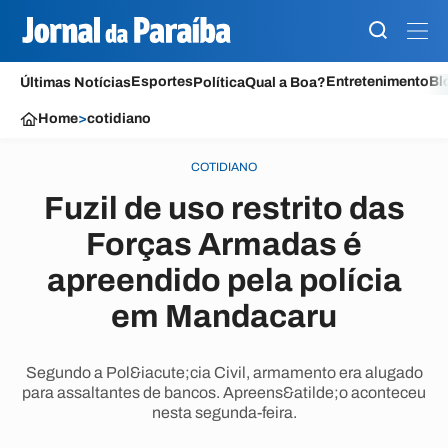
Esportes
Entretenimento
Bl
Últimas Notícias
Política
Qual a Boa?
Home
>
cotidiano
COTIDIANO
Fuzil de uso restrito das
Forças Armadas é
apreendido pela polícia
em Mandacaru
Segundo a Pol&iacute;cia Civil, armamento era alugado
para assaltantes de bancos. Apreens&atilde;o aconteceu
nesta segunda-feira.