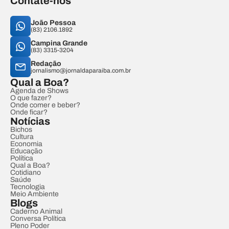
Contate-nos
João Pessoa
(83) 2106.1892
Campina Grande
(83) 3315-3204
Redação
jornalismo@jornaldaparaiba.com.br
Qual a Boa?
Agenda de Shows
O que fazer?
Onde comer e beber?
Onde ficar?
Notícias
Bichos
Cultura
Economia
Educação
Política
Qual a Boa?
Cotidiano
Saúde
Tecnologia
Meio Ambiente
Blogs
Caderno Animal
Conversa Política
Pleno Poder