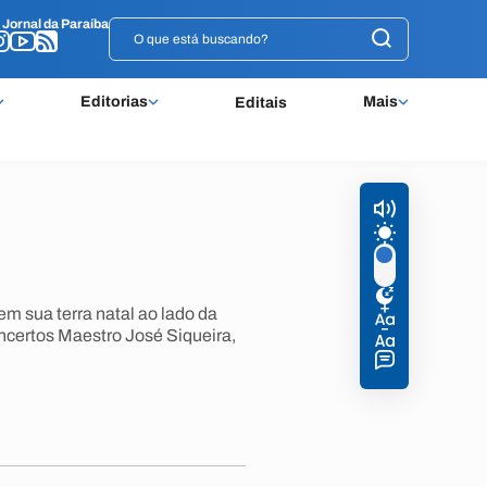
o
o
Jornal da Paraíba
Jornal da Paraíba
Editorias
Mais
Editais
em sua terra natal ao lado da
oncertos Maestro José Siqueira,