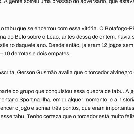
o. A gente sofreu uma pressão do adversário, que estav
o tabu que se encerrou com essa vitória. O Botafogo-P
ória do Belo sobre o Leão, antes dessa de ontem, havia
ileiro daquele ano. Desde então, já eram 12 jogos se
 10 derrotas e dois empates.
crita, Gerson Gusmão avalia que o torcedor alvinegro e
r parte do grupo que conquistou essa quebra de tabu. A 
nfrentar o Sport na Ilha, em qualquer momento, e a históri
encer o jogo e somar três pontos, que eram importantes 
 esse tabu. Tenho certeza que o torcedor está muito fe