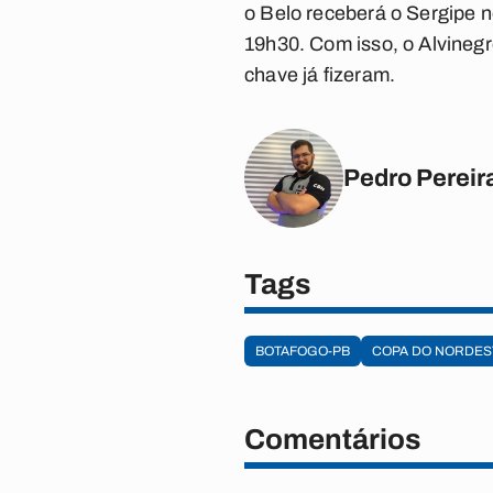
o Belo receberá o Sergipe n
19h30. Com isso, o Alvinegr
chave já fizeram.
Pedro Pereir
Tags
BOTAFOGO-PB
COPA DO NORDES
Comentários