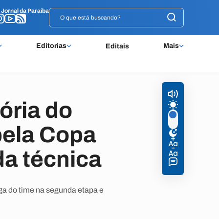
o
o
Jornal da Paraíba
Jornal da Paraíba
Editorias
Mais
Editais
ória do
pela Copa
a técnica
ega do time na segunda etapa e