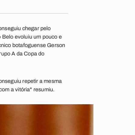
onseguiu chegar pelo
o Belo evoluiu um pouco e
écnico botafoguense Gerson
Grupo A da Copa do
conseguiu repetir a mesma
com a vitória" resumiu.