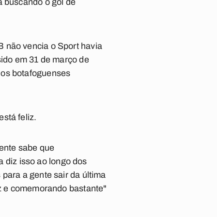
a buscando o gol de
B não vencia o Sport havia
 sido em 31 de março de
m os botafoguenses
stá feliz.
gente sabe que
a diz isso ao longo dos
para a gente sair da última
liz e comemorando bastante"